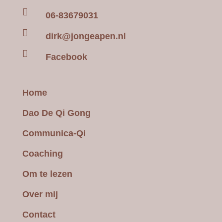

06-83679031

dirk@jongeapen.nl

Facebook
Home
Dao De Qi Gong
Communica-Qi
Coaching
Om te lezen
Over mij
Contact